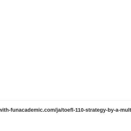
-with-funacademic.com/ja/toefl-110-strategy-by-a-multi