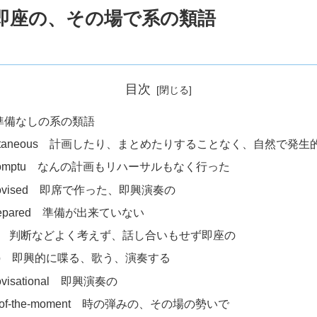
即座の、その場で系の類語
目次
準備なしの系の類語
ontaneous 計画したり、まとめたりすることなく、自然で発
promptu なんの計画もリハーサルもなく行った
rovised 即席で作った、即興演奏の
repared 準備が出来ていない
ap 判断などよく考えず、話し合いもせず即座の
 lib 即興的に喋る、歌う、演奏する
rovisational 即興演奏の
r-of-the-moment 時の弾みの、その場の勢いで