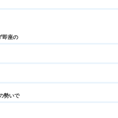
ず即座の
の場の勢いで