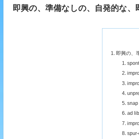
即興の、準備なしの、自発的な、
即興の、
sp
im
imp
unp
sn
ad
imp
spu