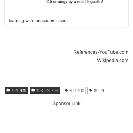
110-strategy-by-a-multi-lingualist/
learning-with-funacademic.com
References-YouTube.com
Wikipedia.com
자기 계발
한국어의 기사
자기 계발
한국어
Sponsor Link