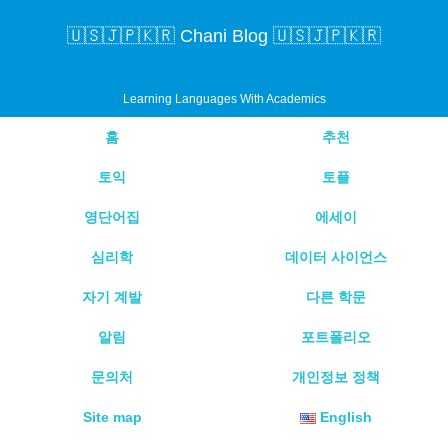
🇺🇸🇯🇵🇰🇷 Chani Blog 🇺🇸🇯🇵🇰🇷
Learning Languages With Academics
홈
추천
토익
토플
영단어집
에세이
심리학
데이터 사이언스
자기 계발
다른 학문
알림
포트폴리오
문의처
개인정보 정책
Site map
English