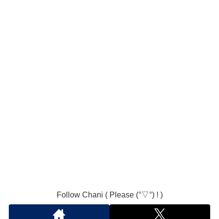
Follow Chani ( Please (°▽°) ! )