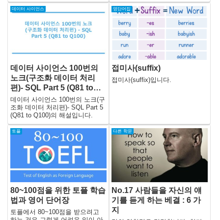
장소, 사건, 사건 등은 내 상상의
할 수 있는 사이트가 바로 여깁니
산물이거나 허구적인 방식으로 사
다!
데이터 사이언스
영단어집
용되고 있습니다. 살아있거나 죽
거나 실제 사건과 비슷한 것은 순
전히 우연의 일치입니다.
데이터 사이언스 100번의
접미사(suffix)
노크(구조화 데이터 처리
접미사(suffix)입니다.
편)- SQL Part 5 (Q81 to
Q100)
데이터 사이언스 100번의 노크(구
조화 데이터 처리편)- SQL Part 5
(Q81 to Q100)의 해설입니다.
토플
다른 학문
80~100점을 위한 토플 학습
No.17 사람들을 자신의 얘
법과 영어 단어장
기를 듣게 하는 베결 : 6 가
지
토플에서 80~100점을 받으려고
하는 것은 그렇게 어려운 일이 아