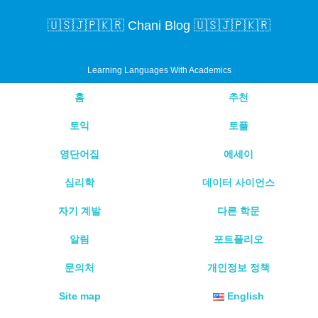
🇺🇸🇯🇵🇰🇷 Chani Blog 🇺🇸🇯🇵🇰🇷
Learning Languages With Academics
홈
추천
토익
토플
영단어집
에세이
심리학
데이터 사이언스
자기 계발
다른 학문
알림
포트폴리오
문의처
개인정보 정책
Site map
English