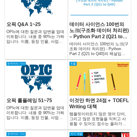
오픽 Q&A 1~25
데이터 사이언스 100번의
노크(구조화 데이터 처리편)
OPIc에 대한 질문과 답변을 업데
– Python Part 2 (Q21 to
이트합니다. 내용 중 90%는 가짜
입니다. 이름, 등장 인물, 사업체,
Q40)
데이터 사이언스 100번의 노크(구
장소, 사건, 사건 등은 내 상상의
조화 데이터 처리편) - Python
산물이거나 허구적인 방식으로 사
Part 2 (Q21 to Q40)의 해설입니
용되고 있습니다. 살아있거나 죽
다.
거나 실제 사건과 비슷한 것은 순
한국어의 기사
토플
전히 우연의 일치입니다.
오픽 롤플레잉 51~75
이것만 하면 24점＋ TOEFL
Writing 대책
OPIc에 대한 질문과 답변을 업데
이트합니다. 내용 중 90%는 가짜
템플릿이라든지 많은 영어 단어,
입니다. 이름, 등장 인물, 사업체,
그리고 많은 표현들을 익히고 사
장소, 사건, 사건 등은 내 상상의
용할 수 있어도 점수는 올라가지
산물이거나 허구적인 방식으로 사
는 않습니다. 왜냐하면 문장 구성
용되고 있습니다. 살아있거나 죽
이나 그 일관성이 평가되기 때문
한국어의 기사
자기 계발