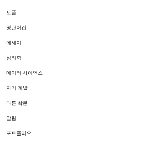
토플
영단어집
에세이
심리학
데이터 사이언스
자기 계발
다른 학문
알림
포트폴리오