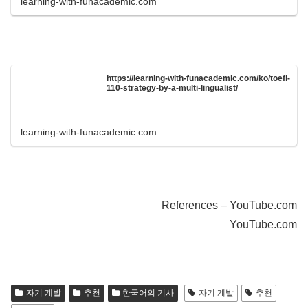
learning-with-funacademic.com
https://learning-with-funacademic.com/ko/toefl-
110-strategy-by-a-multi-lingualist/
learning-with-funacademic.com
References – YouTube.com
YouTube.com
자기 계발
추천
한국어의 기사
자기 계발
추천