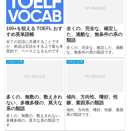
100+を狙える TOEFL おす
全くの、完全な、確定し
すめ英単語帳
た、過酷な、無条件の系の
類語
全ての言語に共通することです
が、単語は言語をする上で最も本
全くの、完全な、確定した、過酷
質的で、ベースとなるものです。
な、無条件の系の類語です。
単語を多く知っていれば、それだ
け多くの表現を覚えたり、言い回
日本語の記事
日本語の記事
しができるようになります。
多くの、無数の、数えきれ
傾向、方向性、嗜好、性
ない、多種多様の、莫大な
癖、素因系の類語
系の類語
傾向、方向性、嗜好、性癖、素因
系の類語です。
多くの、無数の、数えきれない、
多種多様の、莫大な系の類語で
す。