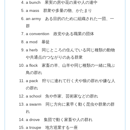
a bunch 果実の房や花の束や人の連中
a mass 群衆や多量の物、かたまり
an army ある目的のために組織された一団、一
群
a convention 政党やある職業の団体
a mod 暴徒
a herb 同じところの住んでいる同じ種類の動物
や共通点のつながりのある群衆
a flock 家畜の羊、山羊や同じ種類の一緒に飛ぶ
鳥の群れ
a pack 狩りに連れて行く犬や狼の群れや嫌な人
の群れ
a school 魚や作家、芸術家などの群れ
a swarm 同じ方向に素早く動く昆虫や群衆の群
れ
a drove 集団で動く家畜や人の群れ
a troupe 地方巡業する一座