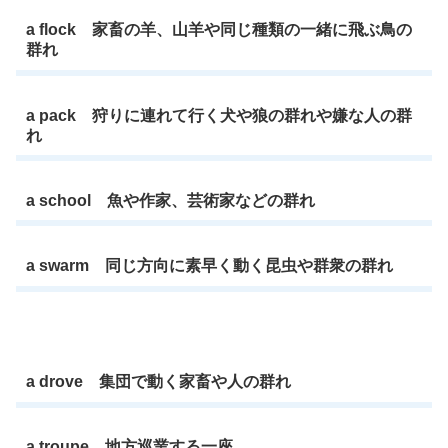
a flock 家畜の羊、山羊や同じ種類の一緒に飛ぶ鳥の
群れ
a pack 狩りに連れて行く犬や狼の群れや嫌な人の群
れ
a school 魚や作家、芸術家などの群れ
a swarm 同じ方向に素早く動く昆虫や群衆の群れ
a drove 集団で動く家畜や人の群れ
a troupe 地方巡業する一座