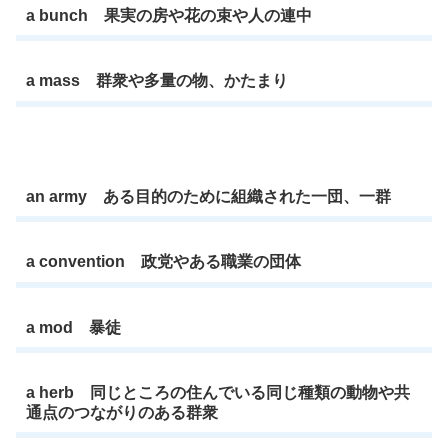
a bunch 果実の房や花の束や人の連中
a mass 群衆や多量の物、かたまり
an army ある目的のために組織された一団、一群
a convention 政党やある職業の団体
a mod 暴徒
a herb 同じところの住んでいる同じ種類の動物や共
通点のつながりのある群衆