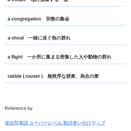
a congregation 宗教の集会
a shoal 一緒に泳ぐ魚の群れ
a flight 一か所に集まる密集した人や動物の群れ
rabble ( rouser ) 無秩序な群衆、烏合の衆
Reference by
発信型英語 スーパーレベル 類語使い分けマップ