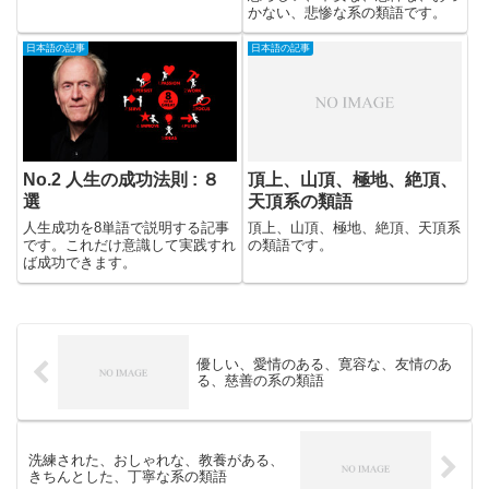
かない、悲惨な系の類語です。
日本語の記事
日本語の記事
No.2 人生の成功法則 : ８
頂上、山頂、極地、絶頂、
選
天頂系の類語
人生成功を8単語で説明する記事
頂上、山頂、極地、絶頂、天頂系
です。これだけ意識して実践すれ
の類語です。
ば成功できます。
優しい、愛情のある、寛容な、友情のあ
る、慈善の系の類語
洗練された、おしゃれな、教養がある、
きちんとした、丁寧な系の類語