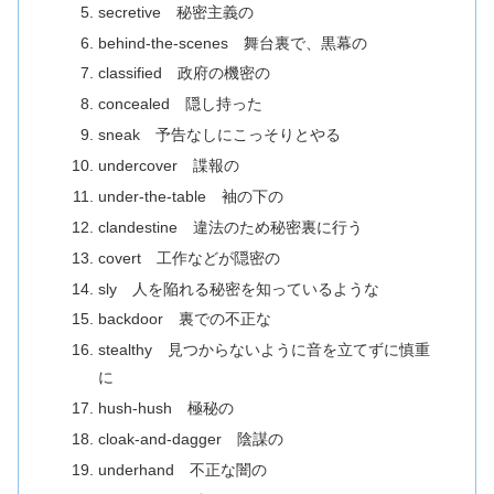
secretive 秘密主義の
behind-the-scenes 舞台裏で、黒幕の
classified 政府の機密の
concealed 隠し持った
sneak 予告なしにこっそりとやる
undercover 諜報の
under-the-table 袖の下の
clandestine 違法のため秘密裏に行う
covert 工作などが隠密の
sly 人を陥れる秘密を知っているような
backdoor 裏での不正な
stealthy 見つからないように音を立てずに慎重
に
hush-hush 極秘の
cloak-and-dagger 陰謀の
underhand 不正な闇の